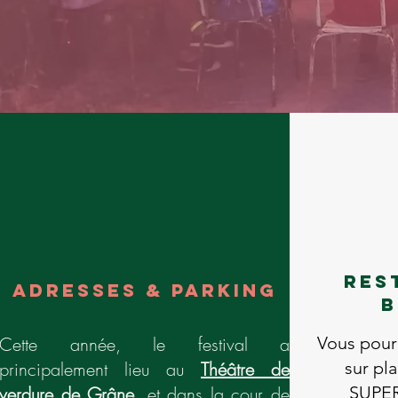
res
adresses & parking
b
Cette année, le festival a
Vous pou
principalement lieu au
Théâtre de
sur pl
verdure de Grâne
, et dans la cour de
SUPE