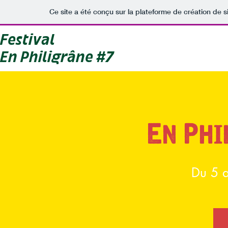
Ce site a été conçu sur la plateforme de création de s
Festival
En Philigrâne #7
En Phi
Du 5 a