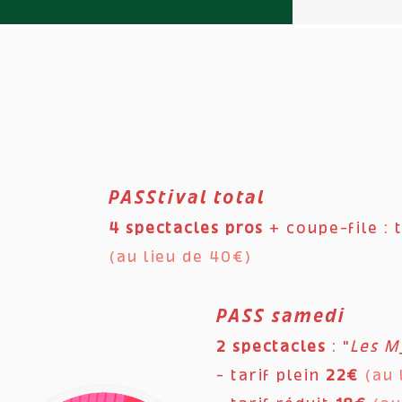
PASStival total
4
spectacles pros
+ coupe-file :
(au lieu de 40€)
PASS samedi
2
spectacles
: "
Les M
- tarif
plein
22€
(au 