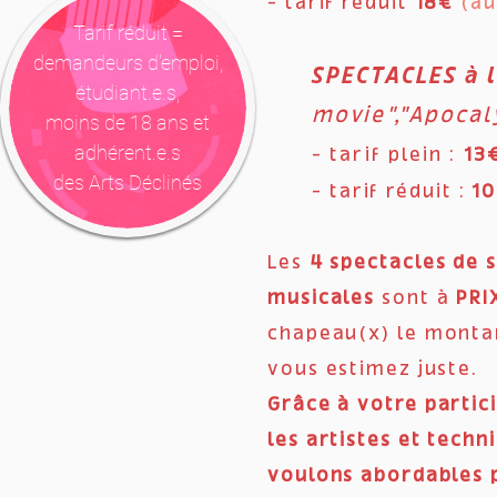
- tarif réduit
18€
(au
Tarif réduit =
demandeurs d'emploi,
SPECTACLES à l
étudiant.e.s,
movie","Apocal
moins de 18 ans et
adhérent.e.s
- tarif plein :
13
des Arts Déclinés
- tarif réduit :
1
Les
4 spectacles de s
musicales
sont à
PRI
chapeau(x) le monta
vous estimez juste.
Grâce à v
otre partic
les artistes et techn
voulons abordables 