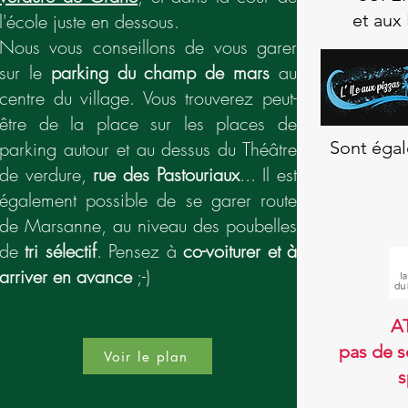
l'école juste en dessous.
et aux
Nous vous conseillons de vous garer
sur le
parking du champ de mars
au
centre du village. Vous trouverez peut-
être de la place sur les places de
parking autour et au dessus du Théâtre
Sont égal
de verdure,
rue des Pastouriaux
... Il est
également possible de se garer route
de Marsanne, au niveau des poubelles
de
tri sélectif
. Pensez à
co-voiturer et à
arriver en avance
;-)
A
pas de s
Voir le plan
s